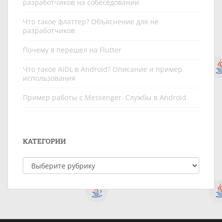
разработчиков на собеседовании
Что такое флаттер? Объяснение для не
разработчиков
Почему я перешел на Flutter
Что такое AIDL в Android? Описание и пример
использования
Пример работы c Messenger. Службы в Android
КАТЕГОРИИ
Категории