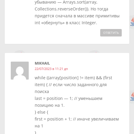
убыванию — Arrays.sort(array,
Collections.reverseOrder()). Но тогда
придется сначала в массиве примитивы
int «обернуть» в класс Integer.
ОТВЕТИТЬ
MIKHAIL
22/07/2023 в 11:21 дп
while ((array[position] != item) && (first
item) { // если число заданного для
поиска
last = position — 1; // уменьшаем
позицию на 1.
} else {
first = position + 1; // иначе увеличиваем
на 1
}