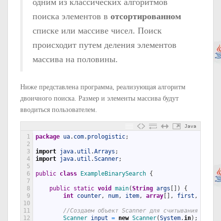
одним из классических алгоритмов
поиска элементов в
отсортированном
списке или массиве чисел. Поиск
происходит путем деления элементов
массива на половины.
Ниже представлена программа, реализующая алгоритм
двоичного поиска. Размер и элементы массива будут
вводиться пользователем.
Java
1
package
ua
.
com
.
prologistic
;
2
3
import
java
.
util
.
Arrays
;
4
import
java
.
util
.
Scanner
;
5
6
public
class
ExampleBinarySearch
{
7
8
public
static
void
main
(
String
args
[
]
)
{
9
int
counter
,
num
,
item
,
array
[
]
,
first
,
last
;
10
11
//Создаем объект Scanner для считывания чисел
12
Scanner 
input
=
new
Scanner
(
System
.
in
)
;