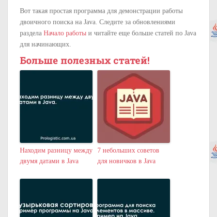
Вот такая простая программа для демонстрации работы
двоичного поиска на Java. Следите за обновлениями
раздела
Начало работы
и читайте еще больше статей по Java
для начинающих.
Больше полезных статей!
Находим разницу между
7 небольших советов
двумя датами в Java
для новичков в Java