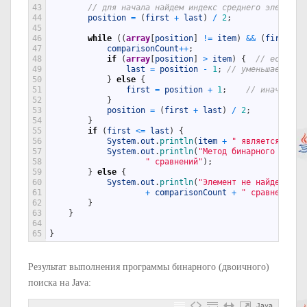
43
// для начала найдем индекс среднего элемента
44
position
=
(
first
+
last
)
/
2
;
45
46
while
(
(
array
[
position
]
!=
item
)
&&
(
first
<=
47
comparisonCount
++
;
48
if
(
array
[
position
]
>
item
)
{
// если чи
49
last
=
position
-
1
;
// уменьшаем поз
50
}
else
{
51
first
=
position
+
1
;
// иначе уве
52
}
53
position
=
(
first
+
last
)
/
2
;
54
}
55
if
(
first
<=
last
)
{
56
System
.
out
.
println
(
item
+
" является "
+
57
System
.
out
.
println
(
"Метод бинарного поиск
58
" сравнений"
)
;
59
}
else
{
60
System
.
out
.
println
(
"Элемент не найден в м
61
+
comparisonCount
+
" сравнений"
)
62
}
63
}
64
65
}
Результат выполнения программы бинарного (двоичного)
поиска на Java:
Java