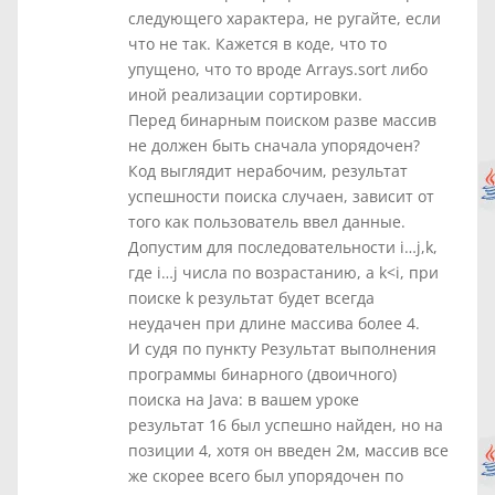
следующего характера, не ругайте, если
что не так. Кажется в коде, что то
упущено, что то вроде Arrays.sort либо
иной реализации сортировки.
Перед бинарным поиском разве массив
не должен быть сначала упорядочен?
Код выглядит нерабочим, результат
успешности поиска случаен, зависит от
того как пользователь ввел данные.
Допустим для последовательности i…j,k,
где i…j числа по возрастанию, а k<i, при
поиске k результат будет всегда
неудачен при длине массива более 4.
И судя по пункту Результат выполнения
программы бинарного (двоичного)
поиска на Java: в вашем уроке
результат 16 был успешно найден, но на
позиции 4, хотя он введен 2м, массив все
же скорее всего был упорядочен по