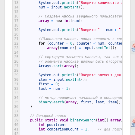
13
System
.
out
.
println
(
"Введите количество элемен
14
num
=
input
.
nextInt
(
)
;
15
16
// Создаем массив введенного пользователем ра
17
array
=
new
int
[
num
]
;
18
19
System
.
out
.
println
(
"Введите "
+
num
+
" чисел
20
21
//Заполняем массив, вводя элементы в консоль
22
for
(
counter
=
0
;
counter
<
num
;
counter
++
)
23
array
[
counter
]
=
input
.
nextInt
(
)
;
24
25
// сортируем элементы массива, так как для би
26
// элементы массива должны быть отсортированн
27
Arrays
.
sort
(
array
)
;
28
29
System
.
out
.
println
(
"Введите элемент для бинар
30
item
=
input
.
nextInt
(
)
;
31
first
=
0
;
32
last
=
num
-
1
;
33
34
// метод принимает начальный и последний инде
35
binarySearch
(
array
,
first
,
last
,
item
)
;
36
}
37
38
// бинарный поиск
39
public
static
void
binarySearch
(
int
[
]
array
,
int
40
int
position
;
41
int
comparisonCount
=
1
;
// для подсчета к
42