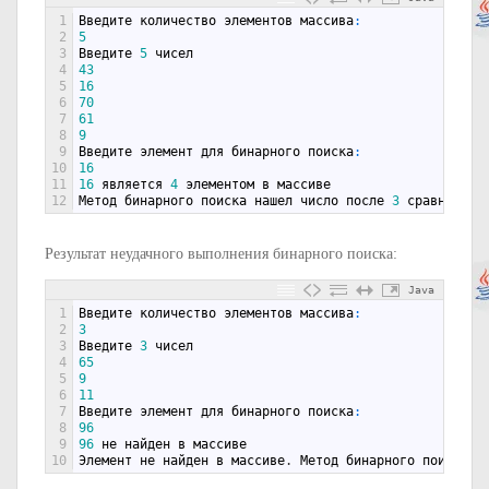
1
Введите
количество
элементов
массива
:
2
5
3
Введите
5
чисел
4
43
5
16
6
70
7
61
8
9
9
Введите
элемент
для
бинарного
поиска
:
10
16
11
16
является
4
элементом
в
массиве
12
Метод
бинарного
поиска
нашел
число
после
3
сравнений
Результат неудачного выполнения бинарного поиска:
Java
1
Введите
количество
элементов
массива
:
2
3
3
Введите
3
чисел
4
65
5
9
6
11
7
Введите
элемент
для
бинарного
поиска
:
8
96
9
96
не
найден
в
массиве
10
Элемент
не
найден
в
массиве
.
Метод
бинарного
поиска
з