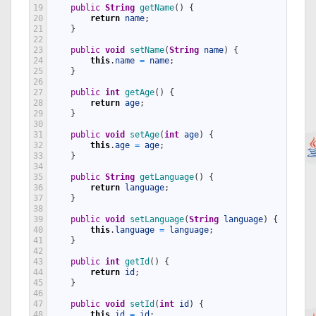
19
public
String
getName
(
)
{
20
return
name
;
21
}
22
23
public
void
setName
(
String
name
)
{
24
this
.
name
=
name
;
25
}
26
27
public
int
getAge
(
)
{
28
return
age
;
29
}
30
31
public
void
setAge
(
int
age
)
{
32
this
.
age
=
age
;
33
}
34
35
public
String
getLanguage
(
)
{
36
return
language
;
37
}
38
39
public
void
setLanguage
(
String
language
)
{
40
this
.
language
=
language
;
41
}
42
43
public
int
getId
(
)
{
44
return
id
;
45
}
46
47
public
void
setId
(
int
id
)
{
48
this
.
id
=
id
;