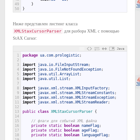
49
}
50
}
Ниже представлен листинг класса
XMLStaxCursorParser
для разбора XML с помощью
StAX Cursor:
Java
1
package
ua
.
com
.
prologistic
;
2
3
import
java
.
io
.
FileInputStream
;
4
import
java
.
io
.
FileNotFoundException
;
5
import
java
.
util
.
ArrayList
;
6
import
java
.
util
.
List
;
7
8
import
javax
.
xml
.
stream
.
XMLInputFactory
;
9
import
javax
.
xml
.
stream
.
XMLStreamConstants
;
10
import
javax
.
xml
.
stream
.
XMLStreamException
;
11
import
javax
.
xml
.
stream
.
XMLStreamReader
;
12
13
public
class
XMLStaxCursorParser
{
14
15
// флаги для событий XML файла
16
private
static
boolean
nameFlag
;
17
private
static
boolean
ageFlag
;
18
private
static
boolean
languageFlag
;
19