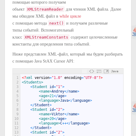
помощью которого получаем
объект
XMLStreamReader
для чтения XML файла. Далее
мы обходим XML файл в
while цикле
с помощью метода
next()
и получаем различные
типы событий. Вспомогательный
класс
XMLStreamConstants
содержит целочисленные
константы для определения типа событий.
Ниже представлен XML-файл, который мы будем разбирать
с помощью Java StAX Cursor API:
Java
1
<?
xml 
version
=
"1.0"
encoding
=
"UTF-8"
?>
2
<Students>
3
<
Student 
id
=
"1"
>
4
<name>
Andrey
<
/
name
>
5
<age>
21
<
/
age
>
6
<language>
Java
<
/
language
>
7
<
/
Student
>
8
<
Student 
id
=
"2"
>
9
<name>
Viktor
<
/
name
>
10
<age>
20
<
/
age
>
11
<language>
C
++
<
/
language
>
12
<
/
Student
>
13
<
Student 
id
=
"2"
>