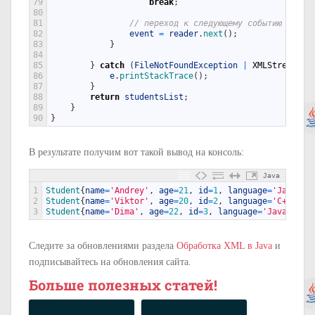
79
break
;
80
81
// переход к следующему событию
82
event
=
reader
.
next
(
)
;
83
}
84
85
}
catch
(
FileNotFoundException
|
XMLStreamExc
86
e
.
printStackTrace
(
)
;
87
}
88
return
studentsList
;
89
}
90
}
В результате получим вот такой вывод на консоль:
Java
1
Student
{
name
=
'Andrey'
,
age
=
21
,
id
=
1
,
language
=
'Java'
}
2
Student
{
name
=
'Viktor'
,
age
=
20
,
id
=
2
,
language
=
'C++'
}
3
Student
{
name
=
'Dima'
,
age
=
22
,
id
=
3
,
language
=
'JavaScrip
Следите за обновлениями раздела
Обработка XML в Java
и
подписывайтесь на обновления сайта.
Больше полезных статей!