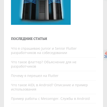
ПОСЛЕДНИЕ СТАТЬИ
Что я спрашиваю Junior и Senior Flutter
разработчиков на собеседовании
Что такое флаттер? Объяснение для не
разработчиков
Почему я перешел на Flutter
Что такое AIDL в Android? Описание и пример
использования
Пример работы c Messenger. Службы в Android