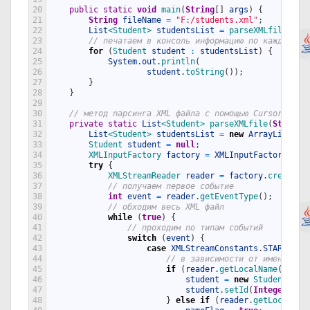
20
public
static
void
main
(
String
[
]
args
)
{
21
String
fileName
=
"F:/students.xml"
;
22
List
<Student>
studentsList
=
parseXMLfile
(
fil
23
// печатаем в консоль информацию по каждому с
24
for
(
Student 
student
:
studentsList
)
{
25
System
.
out
.
println
(
26
student
.
toString
(
)
)
;
27
}
28
}
29
30
// метод парсинга XML файла с помощью Cursor API
31
private
static
List
<Student>
parseXMLfile
(
String
32
List
<Student>
studentsList
=
new
ArrayList
<>
(
33
Student 
student
=
null
;
34
XMLInputFactory 
factory
=
XMLInputFactory
.
new
35
try
{
36
XMLStreamReader 
reader
=
factory
.
createXM
37
// получаем первое событие
38
int
event
=
reader
.
getEventType
(
)
;
39
// обходим весь XML файл
40
while
(
true
)
{
41
// проходим по типам событий
42
switch
(
event
)
{
43
case
XMLStreamConstants
.
START_ELE
44
// в зависимости от имени тег
45
if
(
reader
.
getLocalName
(
)
.
equ
46
student
=
new
Student
(
)
;
47
student
.
setId
(
Integer
.
par
48
}
else
if
(
reader
.
getLocalNam