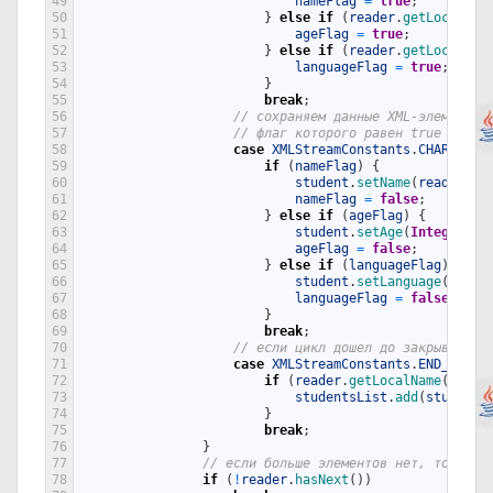
49
nameFlag
=
true
;
50
}
else
if
(
reader
.
getLocalNam
51
ageFlag
=
true
;
52
}
else
if
(
reader
.
getLocalNam
53
languageFlag
=
true
;
54
}
55
break
;
56
// сохраняем данные XML-элемента,
57
// флаг которого равен true в объ
58
case
XMLStreamConstants
.
CHARACTER
59
if
(
nameFlag
)
{
60
student
.
setName
(
reader
.
ge
61
nameFlag
=
false
;
62
}
else
if
(
ageFlag
)
{
63
student
.
setAge
(
Integer
.
pa
64
ageFlag
=
false
;
65
}
else
if
(
languageFlag
)
{
66
student
.
setLanguage
(
reade
67
languageFlag
=
false
;
68
}
69
break
;
70
// если цикл дошел до закрывающег
71
case
XMLStreamConstants
.
END_ELEME
72
if
(
reader
.
getLocalName
(
)
.
equ
73
studentsList
.
add
(
student
)
74
}
75
break
;
76
}
77
// если больше элементов нет, то зака
78
if
(
!
reader
.
hasNext
(
)
)