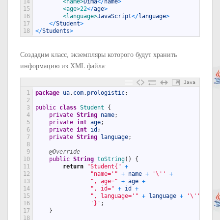
14
<name>
Dima
<
/
name
>
15
<age>
22
<
/
age
>
16
<language>
JavaScript
<
/
language
>
17
<
/
Student
>
18
<
/
Students
>
Создадим класс, экземпляры которого будут хранить
информацию из XML файла:
Java
1
package
ua
.
com
.
prologistic
;
2
3
public
class
Student
{
4
private
String
name
;
5
private
int
age
;
6
private
int
id
;
7
private
String
language
;
8
9
@Override
10
public
String
toString
(
)
{
11
return
"Student{"
+
12
"name='"
+
name
+
'\''
+
13
", age="
+
age
+
14
", id="
+
id
+
15
", language='"
+
language
+
'\''
+
16
'}'
;
17
}
18