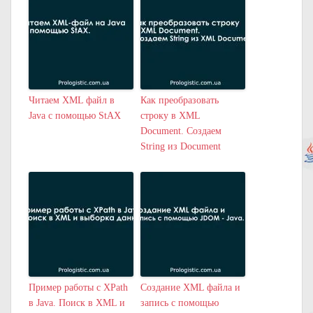
Читаем XML файл в
Как преобразовать
Java с помощью StAX
строку в XML
Document. Создаем
String из Document
Пример работы с XPath
Создание XML файла и
в Java. Поиск в XML и
запись с помощью