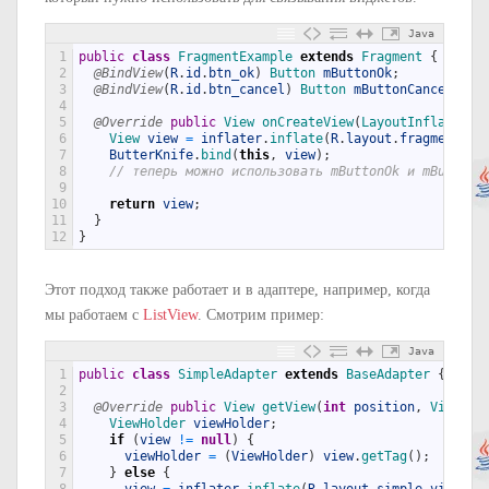
Java
1
public
class
FragmentExample
extends
Fragment
{
2
@BindView
(
R
.
id
.
btn_ok
)
Button 
mButtonOk
;
3
@BindView
(
R
.
id
.
btn_cancel
)
Button 
mButtonCancel
;
4
5
@Override
public
View 
onCreateView
(
LayoutInflater 
i
6
View 
view
=
inflater
.
inflate
(
R
.
layout
.
fragment_ex
7
ButterKnife
.
bind
(
this
,
view
)
;
8
// теперь можно использовать mButtonOk и mButtonC
9
10
return
view
;
11
}
12
}
Этот подход также работает и в адаптере, например, когда
мы работаем с
ListView
. Смотрим пример:
Java
1
public
class
SimpleAdapter
extends
BaseAdapter
{
2
3
@Override
public
View 
getView
(
int
position
,
View 
vi
4
ViewHolder 
viewHolder
;
5
if
(
view
!=
null
)
{
6
viewHolder
=
(
ViewHolder
)
view
.
getTag
(
)
;
7
}
else
{
8
view
=
inflater
.
inflate
(
R
.
layout
.
simple_view
,
p