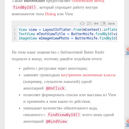
Также
ButterKnife
предоставляет
статический метод
findById()
, который упрощает работу внутри
компонентов типа
Dialog
или View:
Java
1
View 
view
=
LayoutInflater
.
from
(
mContext
)
.
inflate
(
R
.
la
2
TextView 
mTextViewTitle
=
ButterKnife
.
findById
(
view
,
R
3
ImageView 
mImageViewPhoto
=
ButterKnife
.
findById
(
view
,
На этом наше знакомство с библиотекой Butter Knife
подошло к концу, поэтому давайте подобьем итоги:
работа с ресурсами через аннотации;
заменяет громоздкие
внутренние анонимные классы
(например, слушатели нажатий) одной
аннотацией
@OnClick
;
позволяет формировать списки или массивы из View
и применять к ним какие-то действия;
уменьшает количество обязательного кода,
связанного с
findViewById()
всего-лишь одной
аннотацией
@BindView
.