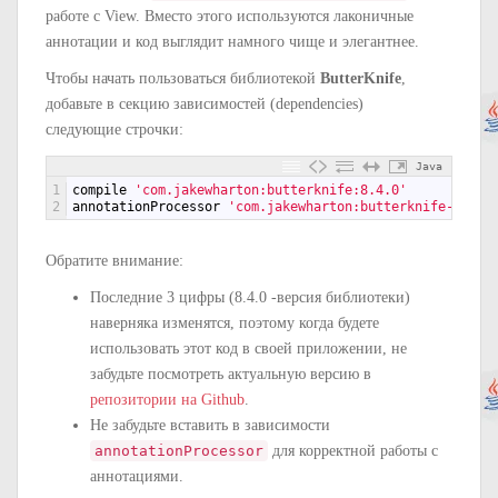
работе с View. Вместо этого используются лаконичные
аннотации и код выглядит намного чище и элегантнее.
Чтобы начать пользоваться библиотекой
ButterKnife
,
добавьте в секцию зависимостей (dependencies)
следующие строчки:
Java
1
compile
'com.jakewharton:butterknife:8.4.0'
2
annotationProcessor
'com.jakewharton:butterknife-compi
Обратите внимание:
Последние 3 цифры (8.4.0 -версия библиотеки)
наверняка изменятся, поэтому когда будете
использовать этот код в своей приложении, не
забудьте посмотреть актуальную версию в
репозитории на Github
.
Не забудьте вставить в зависимости
annotationProcessor
для корректной работы с
аннотациями.