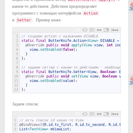
каким-то действием. Действия предопределяет
программист с помощью интерфейсов
Action
и
Setter
. Пример ниже:
Java
1
// создаем action с названием DISABLE
2
static
final
ButterKnife
.
Action
<View>
DISABLE
=
new
B
3
@Override
public
void
apply
(
View 
view
,
int
index
)
{
4
view
.
setEnabled
(
false
)
;
5
}
6
}
;
7
8
// задаем сеттер с каким-то действием - необходимое з
9
static
final
ButterKnife
.
Setter
<
View
,
Boolean
>
ENABLE
10
@Override
public
void
set
(
View 
view
,
Boolean
value
,
11
view
.
setEnabled
(
value
)
;
12
}
13
}
;
Задаем список:
Java
1
// есть список id каких-то View
2
@BindViews
(
{
R
.
id
.
tv_first
,
R
.
id
.
tv_second
,
R
.
id
.
tv_thi
3
List
<TextView>
mViewList
;