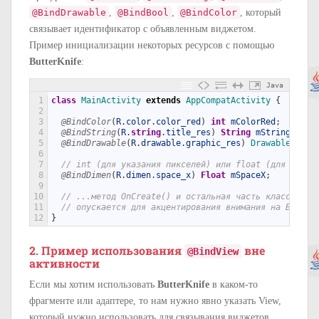
@BindDrawable
,
@BindBool
,
@BindColor
, который
связывает идентификатор с объявленным виджетом.
Пример инициализации некоторых ресурсов с помощью
ButterKnife
:
Java
1
class
MainActivity
extends
AppCompatActivity
{
2
3
@BindColor
(
R
.
color
.
color_red
)
int
mColorRed
;
4
@BindString
(
R
.
string
.
title_res
)
String
mStringTitle
5
@BindDrawable
(
R
.
drawable
.
graphic_res
)
Drawable 
mDra
6
7
// int (для указания пикселей) или float (для точно
8
@BindDimen
(
R
.
dimen
.
space_x
)
Float
mSpaceX
;
9
10
// ...метод OnCreate() и остальная часть класса 
11
// опускается для акцентирования внимания на Butter
12
}
2. Пример использования
вне
@BindView
активности
Если мы хотим использовать
ButterKnife
в каком-то
фрагменте или адаптере, то нам нужно явно указать View,
который нужно использовать для связывания виджетов.