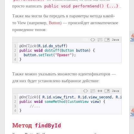
просто написать
public void performSend() {...}
.
Также мы могли бы передать в параметры метода какой-
то View (например,
Button
) — произойдет автоматическое
приведение типов:
Java
1
@OnClick
(
R
.
id
.
do_stuff
)
2
public
void
doStuff
(
Button 
button
)
{
3
button
.
setText
(
"Привет"
)
;
4
}
Также можно указывать множество идентификаторов —
для них будет установлено выбранное действие:
Java
1
@OnClick
(
{
R
.
id
.
view_first
,
R
.
id
.
view_second
,
R
.
id
.
vie
2
public
void
someMethod
(
CustomView 
view
)
{
3
//... 
4
}
Метод
findById