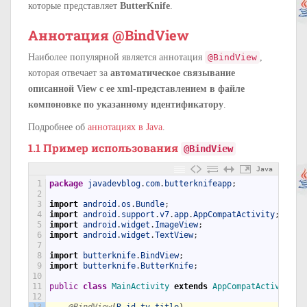
которые представляет
ButterKnife
.
Аннотация @BindView
Наиболее популярной является аннотация
@BindView
,
которая отвечает за
автоматическое связывание
описанной View с ее xml-представлением в файле
компоновке по указанному идентификатору
.
Подробнее об
аннотациях в Java
.
1.1 Пример использования
@BindView
Java
1
package
javadevblog
.
com
.
butterknifeapp
;
2
3
import
android
.
os
.
Bundle
;
4
import
android
.
support
.
v7
.
app
.
AppCompatActivity
;
5
import
android
.
widget
.
ImageView
;
6
import
android
.
widget
.
TextView
;
7
8
import
butterknife
.
BindView
;
9
import
butterknife
.
ButterKnife
;
10
11
public
class
MainActivity
extends
AppCompatActivity
{
12
13
@BindView
(
R
.
id
.
tv_title
)