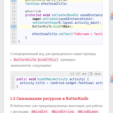
14
TextView 
mTextViewTitle
;
15
16
@Override
17
protected
void
onCreate
(
Bundle 
savedInstanceState
18
super
.
onCreate
(
savedInstanceState
)
;
19
setContentView
(
R
.
layout
.
activity_main
)
;
20
ButterKnife
.
bind
(
this
)
;
21
22
mTextViewTitle
.
setText
(
"Работаем с TextView к
23
}
24
}
Сгенерированный код для приведенного выше примера
с
ButterKnife
.
bind
(
this
)
примерно
эквивалентен следующему:
Java
1
public
void
bind
(
MainActivity 
activity
)
{
2
activity
.
title
=
(
android
.
widget
.
TextView
)
activity
.
3
}
1.2 Связывание ресурсов в ButterKnife
В библиотеке уже предопределенные аннотации для работы
с ресурсами:
@BindInt
,
@BindString
,
@BindDimen
,