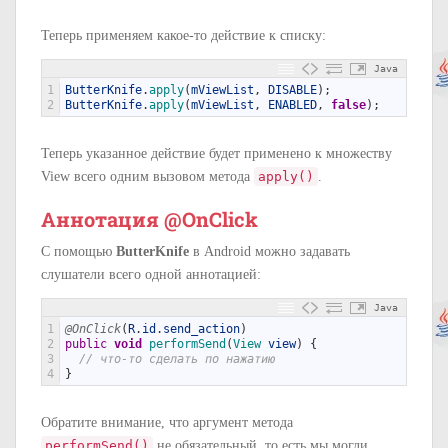
Теперь применяем какое-то действие к списку:
Java
1
ButterKnife
.
apply
(
mViewList
,
DISABLE
)
;
2
ButterKnife
.
apply
(
mViewList
,
ENABLED
,
false
)
;
Теперь указанное действие будет применено к множеству
View всего одним вызовом метода
apply()
.
Аннотация @OnClick
С помощью
ButterKnife
в Android можно задавать
слушатели всего одной аннотацией:
Java
1
@OnClick
(
R
.
id
.
send_action
)
2
public
void
performSend
(
View 
view
)
{
3
// что-то сделать по нажатию
4
}
Обратите внимание, что аргумент метода
performSend()
не обязательный, то есть мы могли