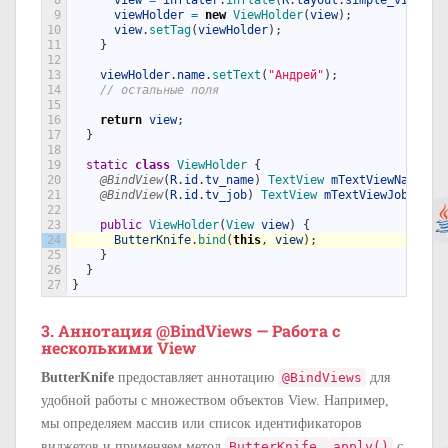
9
viewHolder
=
new
ViewHolder
(
view
)
;
10
view
.
setTag
(
viewHolder
)
;
11
}
12
13
viewHolder
.
name
.
setText
(
"Андрей"
)
;
14
// остальные поля
15
16
return
view
;
17
}
18
19
static
class
ViewHolder
{
20
@BindView
(
R
.
id
.
tv_name
)
TextView 
mTextViewName
;
21
@BindView
(
R
.
id
.
tv_job
)
TextView 
mTextViewJob
;
22
23
public
ViewHolder
(
View 
view
)
{
24
ButterKnife
.
bind
(
this
,
view
)
;
25
}
26
}
27
}
3. Аннотация @BindViews — Работа с
несколькими View
ButterKnife
предоставляет аннотацию
@BindViews
для
удобной работы с множеством объектов View. Например,
мы определяем массив или список идентификаторов
виджетов и применяем метод
ButterKnife.
apply()
с