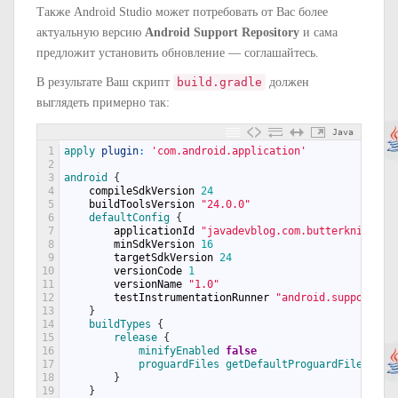
Также Android Studio может потребовать от Вас более
актуальную версию
Android Support Repository
и сама
предложит установить обновление — соглашайтесь.
В результате Ваш скрипт
build.gradle
должен
выглядеть примерно так:
Java
1
apply 
plugin
:
'com.android.application'
2
3
android
{
4
compileSdkVersion
24
5
buildToolsVersion
"24.0.0"
6
defaultConfig
{
7
applicationId
"javadevblog.com.butterknifeapp
8
minSdkVersion
16
9
targetSdkVersion
24
10
versionCode
1
11
versionName
"1.0"
12
testInstrumentationRunner
"android.support.te
13
}
14
buildTypes
{
15
release
{
16
minifyEnabled 
false
17
proguardFiles 
getDefaultProguardFile
(
'pro
18
}
19
}