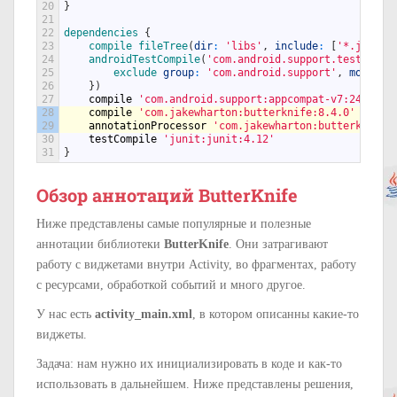
20
}
21
22
dependencies
{
23
compile 
fileTree
(
dir
:
'libs'
,
include
:
[
'*.jar'
]
)
24
androidTestCompile
(
'com.android.support.test.espr
25
exclude 
group
:
'com.android.support'
,
module
:
26
}
)
27
compile
'com.android.support:appcompat-v7:24.0.0'
28
compile
'com.jakewharton:butterknife:8.4.0'
29
annotationProcessor
'com.jakewharton:butterknife-
30
testCompile
'junit:junit:4.12'
31
}
Обзор аннотаций ButterKnife
Ниже представлены самые популярные и полезные
аннотации библиотеки
ButterKnife
. Они затрагивают
работу с виджетами внутри Activity, во фрагментах, работу
с ресурсами, обработкой событий и много другое.
У нас есть
activity_main.xml
, в котором описанны какие-то
виджеты.
Задача: нам нужно их инициализировать в коде и как-то
использовать в дальнейшем. Ниже представлены решения,