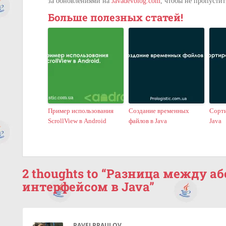
за обновлениями на
Javadevblog.com
, чтобы не пропустит
Больше полезных статей!
Пример использования
Создание временных
Сорти
ScrollView в Android
файлов в Java
Java
2 thoughts to “Разница между 
интерфейсом в Java”
PAVELPRAULOV