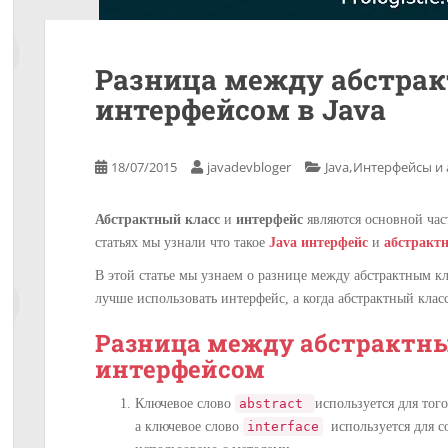
Разница между абстра
интерфейсом в Java
,
18/07/2015
javadevbloger
Java
Интерфейсы и 
Абстрактный класс
и
интерфейс
являются основной час
статьях мы узнали что такое
Java интерфейс
и
абстрактн
В этой статье мы узнаем о разнице между абстрактным к
лучше использовать интерфейс, а когда абстрактный класс
Разница между абстрактн
интерфейсом
Ключевое слово
abstract
используется для тог
а ключевое слово
interface
используется для с