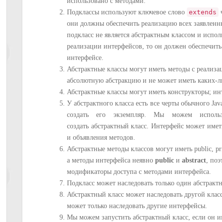
использовано с методами.
Подклассы используют ключевое слово
extends
ч
они должны обеспечить реализацию всех заявленны
подкласс не является абстрактным классом и испо
реализации интерфейсов, то он должен обеспечить
интерфейсе.
Абстрактные классы могут иметь методы с реализац
абсолютную абстракцию и не может иметь каких-л
Абстрактные классы могут иметь конструкторы; ин
У абстрактного класса есть все черты обычного Ja
создать его экземпляр. Мы можем исполь
создать абстрактный класс. Интерфейс может иметь 
и объявления методов.
Абстрактные методы классов могут иметь public, pri
а методы интерфейса неявно
public
и
abstract
, по
модификаторы доступа с методами интерфейса.
Подкласс может наследовать только один абстрактн
Абстрактный класс может наследовать другой клас
может только наследовать другие интерфейсы.
Мы можем запустить абстрактный класс, если он 