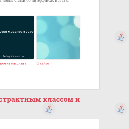
ь новые статьи об интерфейсах в Java 8.
ровка массива в
О сайте
абстрактным классом и